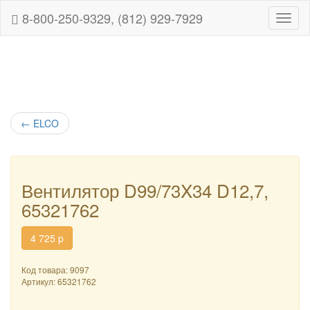
8-800-250-9329, (812) 929-7929
Навиг
←
ELCO
Вентилятор D99/73X34 D12,7,
65321762
4 725
p
Код товара: 9097
Артикул:
65321762