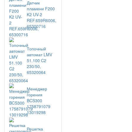
Датчик
пламени F200
K2 UV-2
REF.659R6006,
65300716
Топочный
автомат LMV
51.100 C2
230/50,
65320064
Менеджер
горения
BCS300
1758791079
13019298
Решетка