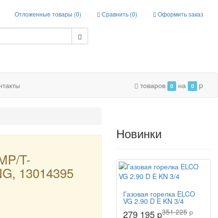
Отложенные товары (
0
)
Сравнить (
0
)
Оформить заказ
нтакты
товаров
на
p
0
0
Новинки
MP/T-
G, 13014395
Газовая горелка ELCO
VG 2.90 D E KN 3/4
351 225
p
279 195 p