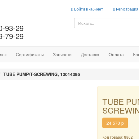
Войти в кабинет
Регистрация
0-93-29
9-79-29
лок
Сертификаты
Запчасти
Доставка
Оплата
Ко
TUBE PUMP/T-SCREWING, 13014395
TUBE PU
SCREWIN
24 570
p
Код товара: 8862