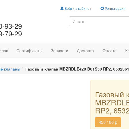
Войти в кабинет
Регистрация
0-93-29
9-79-29
елок
Сертификаты
Запчасти
Доставка
Оплата
К
ые клапаны
Газовый клапан MBZRDLE420 B01S50 RP2, 653236
Газовый 
MBZRDLE
RP2, 653
453 180
p