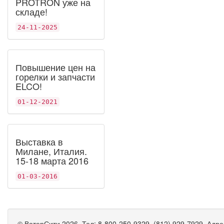
PROTRON уже на
складе!
24-11-2025
Повышение цен на
горелки и запчасти
ELCO!
01-12-2021
Выставка в
Милане, Италия.
15-18 марта 2016
01-03-2016
©
ВатерСити
2026, Тел:
8-800-250-9329, (812) 929-7929
,
Адре