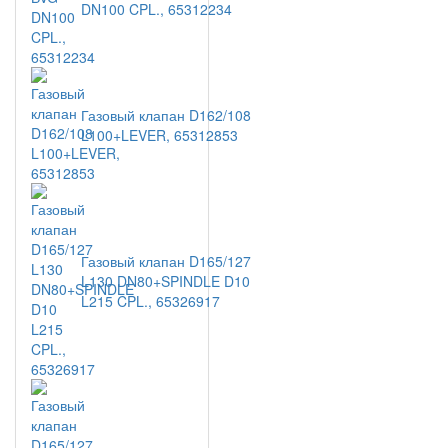
DN100 CPL., 65312234
Газовый клапан D162/108
L100+LEVER, 65312853
Газовый клапан D165/127
L130 DN80+SPINDLE D10
L215 CPL., 65326917