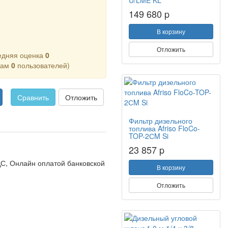
U/LME KL
149 680 p
В корзину
Отложить
едняя оценка
0
кам
0
пользователей)
Сравнить
Отложить
Фильтр дизельного
топлива Afriso FloCo-
TOP-2СM Si
23 857 p
С, Онлайн оплатой банковской
В корзину
Отложить