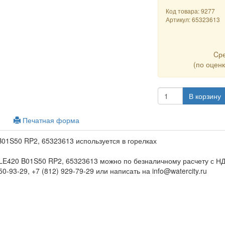
Код товара: 9277
Артикул:
65323613
Cр
(по оцен
В корзину
Печатная форма
1S50 RP2, 65323613 используется в горелках
E420 B01S50 RP2, 65323613 можно по безналичному расчету с НД
0-93-29, +7 (812) 929-79-29 или написать на info@watercity.ru