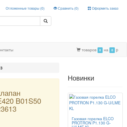
Отложенные товары (
0
)
Сравнить (
0
)
Оформить заказ
онтакты
товаров
на
p
0
0
13
Новинки
клапан
420 B01S50
23613
Газовая горелка ELCO
PROTRON P1.130 G-