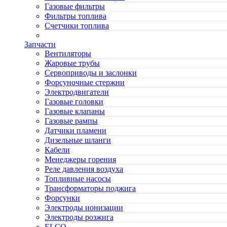
Газовые фильтры
Фильтры топлива
Счетчики топлива
Запчасти
Вентиляторы
Жаровые трубы
Сервоприводы и заслонки
Форсуночные стержни
Электродвигатели
Газовые головки
Газовые клапаны
Газовые рампы
Датчики пламени
Дизельные шланги
Кабели
Менеджеры горения
Реле давления воздуха
Топливные насосы
Трансформаторы поджига
Форсунки
Электроды ионизации
Электроды розжига
ELCO