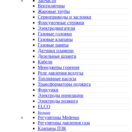
Запчасти
Вентиляторы
Жаровые трубы
Сервоприводы и заслонки
Форсуночные стержни
Электродвигатели
Газовые головки
Газовые клапаны
Газовые рампы
Датчики пламени
Дизельные шланги
Кабели
Менеджеры горения
Реле давления воздуха
Топливные насосы
Трансформаторы поджига
Форсунки
Электроды ионизации
Электроды розжига
ELCO
Больше
Регуляторы Medenus
Регуляторы давления газа
Клапаны ПЗК