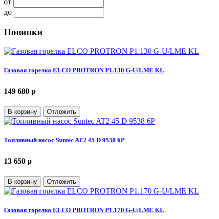
от
до
Новинки
Газовая горелка ELCO PROTRON P1.130 G-U/LME KL
149 680 p
В корзину
Отложить
Топливный насос Suntec AT2 45 D 9538 6P
13 650 p
В корзину
Отложить
Газовая горелка ELCO PROTRON P1.170 G-U/LME KL