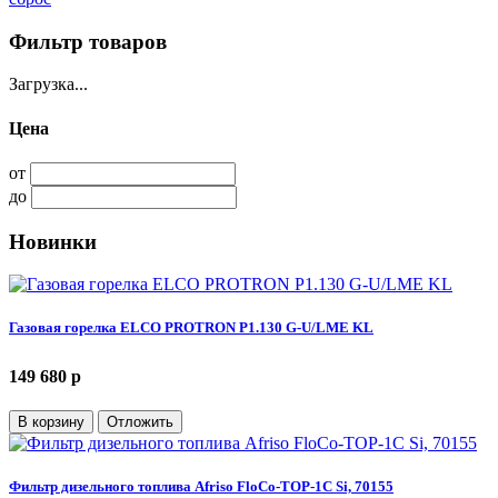
Фильтр товаров
Загрузка...
Цена
от
до
Новинки
Газовая горелка ELCO PROTRON P1.130 G-U/LME KL
149 680 p
В корзину
Отложить
Фильтр дизельного топлива Afriso FloCo-TOP-1С Si, 70155