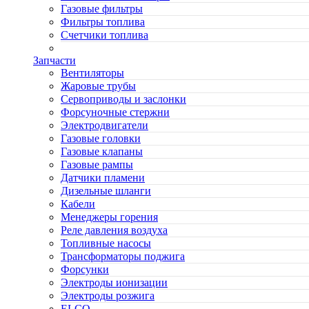
Газовые фильтры
Фильтры топлива
Счетчики топлива
Запчасти
Вентиляторы
Жаровые трубы
Сервоприводы и заслонки
Форсуночные стержни
Электродвигатели
Газовые головки
Газовые клапаны
Газовые рампы
Датчики пламени
Дизельные шланги
Кабели
Менеджеры горения
Реле давления воздуха
Топливные насосы
Трансформаторы поджига
Форсунки
Электроды ионизации
Электроды розжига
ELCO