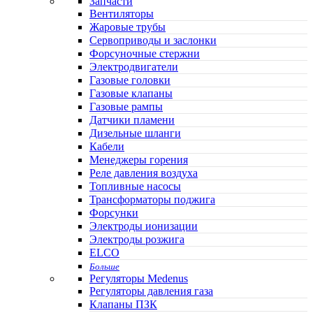
Запчасти
Вентиляторы
Жаровые трубы
Сервоприводы и заслонки
Форсуночные стержни
Электродвигатели
Газовые головки
Газовые клапаны
Газовые рампы
Датчики пламени
Дизельные шланги
Кабели
Менеджеры горения
Реле давления воздуха
Топливные насосы
Трансформаторы поджига
Форсунки
Электроды ионизации
Электроды розжига
ELCO
Больше
Регуляторы Medenus
Регуляторы давления газа
Клапаны ПЗК