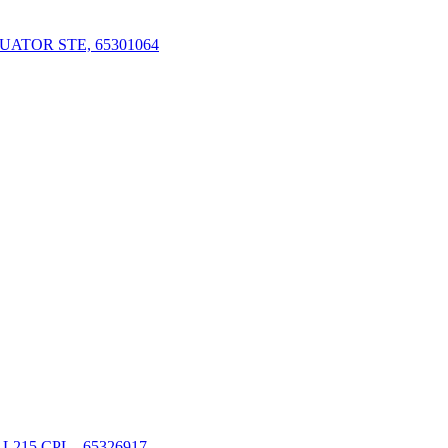
UATOR STE, 65301064
L215 CPL., 65326917