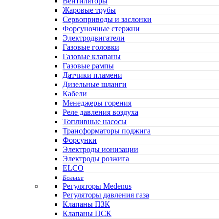
Вентиляторы
Жаровые трубы
Сервоприводы и заслонки
Форсуночные стержни
Электродвигатели
Газовые головки
Газовые клапаны
Газовые рампы
Датчики пламени
Дизельные шланги
Кабели
Менеджеры горения
Реле давления воздуха
Топливные насосы
Трансформаторы поджига
Форсунки
Электроды ионизации
Электроды розжига
ELCO
Больше
Регуляторы Medenus
Регуляторы давления газа
Клапаны ПЗК
Клапаны ПСК