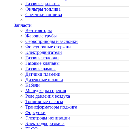
Газовые фильтры
Фильтры топлива
Счетчики топлива
Запчасти
Вентиляторы
Жаровые трубы
Сервоприводы и заслонки
Форсуночные стержни
Электродвигатели
Газовые головки
Газовые клапаны
Газовые рампы
Датчики пламени
Дизельные шланги
Кабели
Менеджеры горения
Реле давления воздуха
Топливные насосы
Трансформаторы поджига
Форсунки
Электроды ионизации
Электроды розжига
ELCO