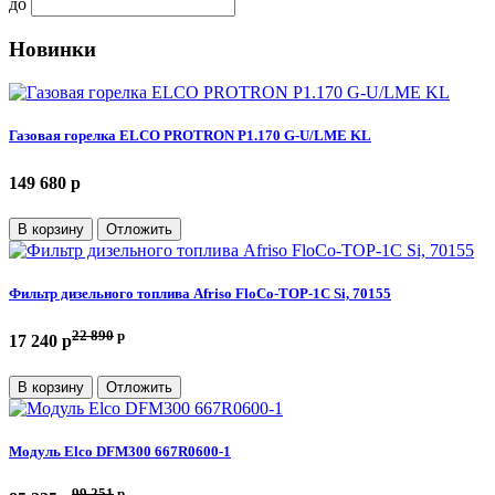
до
Новинки
Газовая горелка ELCO PROTRON P1.170 G-U/LME KL
149 680 p
В корзину
Отложить
Фильтр дизельного топлива Afriso FloCo-TOP-1С Si, 70155
22 890
p
17 240 p
В корзину
Отложить
Модуль Elco DFM300 667R0600-1
99 251
p