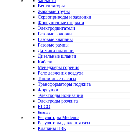
Запчасти
Вентиляторы
Жаровые трубы
Сервоприводы и заслонки
Форсуночные стержни
Электродвигатели
Газовые головки
Газовые клапаны
Газовые рампы
Датчики пламени
Дизельные шланги
Кабели
Менеджеры горения
Реле давления воздуха
Топливные насосы
Трансформаторы поджига
Форсунки
Электроды ионизации
Электроды розжига
ELCO
Больше
Регуляторы Medenus
Регуляторы давления газа
Клапаны ПЗК