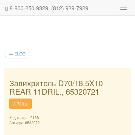
8-800-250-9329, (812) 929-7929
Навиг
←
ELCO
Завихритель D70/18,5X10
REAR 11DRIL., 65320721
3 780
p
Код товара: 9138
Артикул:
65320721