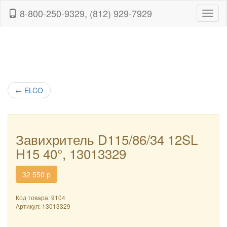
8-800-250-9329, (812) 929-7929
Навиг
←
ELCO
Завихритель D115/86/34 12SL
H15 40°, 13013329
32 550
p
Код товара: 9104
Артикул:
13013329