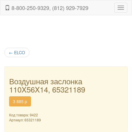
8-800-250-9329, (812) 929-7929
Навиг
←
ELCO
Воздушная заслонка
110X56X14, 65321189
3 885
p
Код товара: 9422
Артикул:
65321189