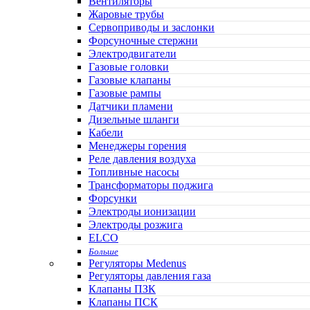
Вентиляторы
Жаровые трубы
Сервоприводы и заслонки
Форсуночные стержни
Электродвигатели
Газовые головки
Газовые клапаны
Газовые рампы
Датчики пламени
Дизельные шланги
Кабели
Менеджеры горения
Реле давления воздуха
Топливные насосы
Трансформаторы поджига
Форсунки
Электроды ионизации
Электроды розжига
ELCO
Больше
Регуляторы Medenus
Регуляторы давления газа
Клапаны ПЗК
Клапаны ПСК