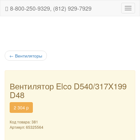
8-800-250-9329, (812) 929-7929
Навиг
←
Вентиляторы
Вентилятор Elco D540/317X199
D48
2 304
p
Код товара: 381
Артикул:
65325564