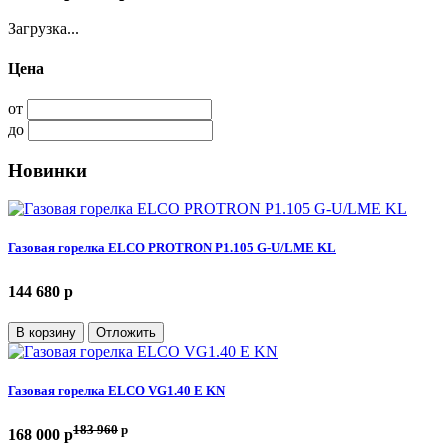
Загрузка...
Цена
от
до
Новинки
Газовая горелка ELCO PROTRON P1.105 G-U/LME KL
144 680 p
В корзину
Отложить
Газовая горелка ELCO VG1.40 E KN
183 960
p
168 000 p