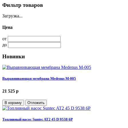
Фильтр товаров
Загрузка...
Цена
от
до
Новинки
Выравнивающая мембрана Medenus M-005
21 525 p
В корзину
Отложить
Топливный насос Suntec AT2 45 D 9538 6P