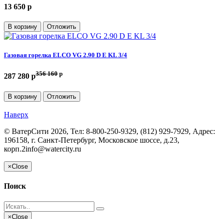
13 650 p
В корзину
Отложить
Газовая горелка ELCO VG 2.90 D E KL 3/4
356 160
p
287 280 p
В корзину
Отложить
Наверх
©
ВатерСити
2026, Тел:
8-800-250-9329, (812) 929-7929
,
Адрес:
196158, г. Санкт-Петербург, Московское шоссе, д.23,
корп.2
info@watercity.ru
×
Close
Поиск
×
Close