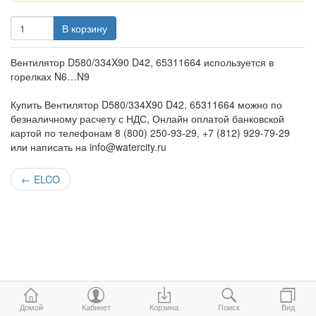
В корзину
Вентилятор D580/334X90 D42, 65311664 используется в
горелках N6…N9
Купить Вентилятор D580/334X90 D42, 65311664 можно по
безналичному расчету с НДС, Онлайн оплатой банковской
картой по телефонам 8 (800) 250-93-29, +7 (812) 929-79-29
или написать на info@watercity.ru
←
ELCO
Домой
Кабинет
Корзина
Поиск
Вид