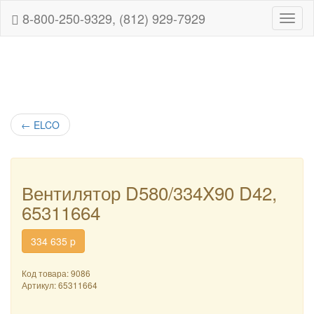
8-800-250-9329, (812) 929-7929
Навиг
←
ELCO
Вентилятор D580/334X90 D42,
65311664
334 635
p
Код товара: 9086
Артикул:
65311664