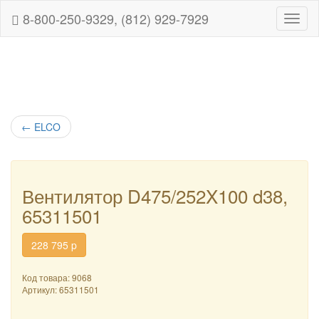
8-800-250-9329, (812) 929-7929
Навиг
←
ELCO
Вентилятор D475/252X100 d38,
65311501
228 795
p
Код товара: 9068
Артикул:
65311501