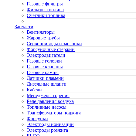
Газовые фильтры
Фильтры топлива
Счетчики топлива
Запчасти
Вентиляторы
Жаровые трубы
Сервоприводы и заслонки
Форсуночные стержни
Электродвигатели
Газовые головки
Газовые клапаны
Газовые рампы
Датчики пламени
Дизельные шланги
Кабели
Менеджеры горения
Реле давления воздуха
Топливные насосы
Трансформаторы поджига
Форсунки
Электроды ионизации
Электроды розжига
ELCO