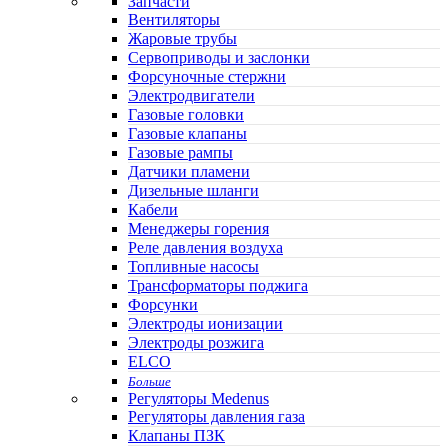
Запчасти
Вентиляторы
Жаровые трубы
Сервоприводы и заслонки
Форсуночные стержни
Электродвигатели
Газовые головки
Газовые клапаны
Газовые рампы
Датчики пламени
Дизельные шланги
Кабели
Менеджеры горения
Реле давления воздуха
Топливные насосы
Трансформаторы поджига
Форсунки
Электроды ионизации
Электроды розжига
ELCO
Больше
Регуляторы Medenus
Регуляторы давления газа
Клапаны ПЗК