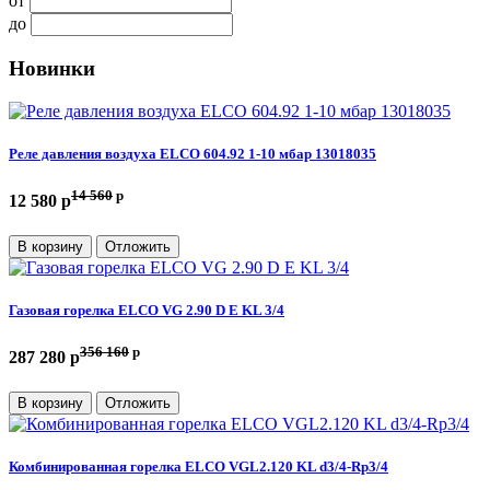
от
до
Новинки
Реле давления воздуха ELCO 604.92 1-10 мбар 13018035
14 560
p
12 580 p
В корзину
Отложить
Газовая горелка ELCO VG 2.90 D E KL 3/4
356 160
p
287 280 p
В корзину
Отложить
Комбинированная горелка ELCO VGL2.120 KL d3/4-Rp3/4