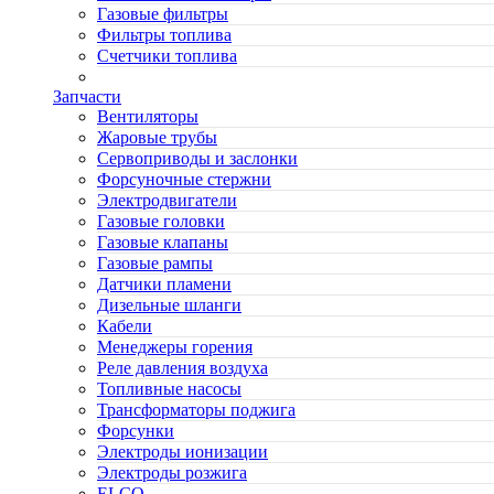
Газовые фильтры
Фильтры топлива
Счетчики топлива
Запчасти
Вентиляторы
Жаровые трубы
Сервоприводы и заслонки
Форсуночные стержни
Электродвигатели
Газовые головки
Газовые клапаны
Газовые рампы
Датчики пламени
Дизельные шланги
Кабели
Менеджеры горения
Реле давления воздуха
Топливные насосы
Трансформаторы поджига
Форсунки
Электроды ионизации
Электроды розжига
ELCO