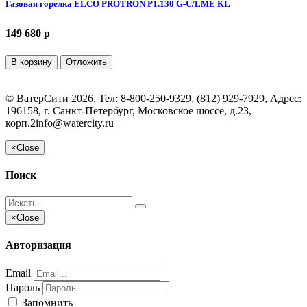
Газовая горелка ELCO PROTRON P1.130 G-U/LME KL
149 680 p
В корзину
Отложить
©
ВатерСити
2026, Тел:
8-800-250-9329, (812) 929-7929
,
Адрес:
196158, г. Санкт-Петербург, Московское шоссе, д.23,
корп.2
info@watercity.ru
×
Close
Поиск
×
Close
Авторизация
Email
Пароль
Запомнить