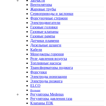
Запчасти
Вентиляторы
Жаровые трубы
Сервоприводы и заслонки
Форсуночные стержни
Электродвигатели
Газовые головки
Газовые клапаны
Газовые рампы
Датчики пламени
Дизельные шланги
Кабели
Менеджеры горения
Реле давления воздуха
Топливные насосы
Трансформаторы поджига
Форсунки
Электроды ионизации
Электроды розжига
ELCO
Больше
Регуляторы Medenus
Регуляторы давления газа
Клапаны ПЗК