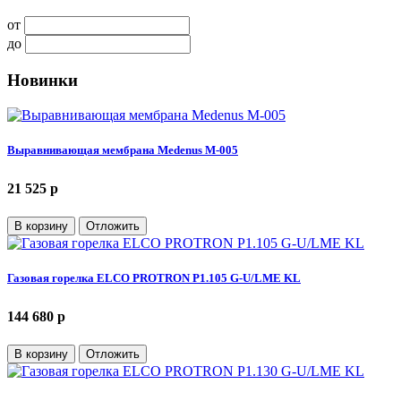
от
до
Новинки
Выравнивающая мембрана Medenus M-005
21 525 p
В корзину
Отложить
Газовая горелка ELCO PROTRON P1.105 G-U/LME KL
144 680 p
В корзину
Отложить