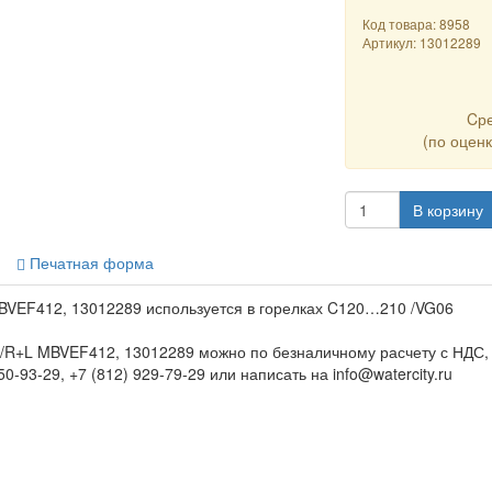
Код товара: 8958
Артикул:
13012289
Cр
(по оцен
В корзину
Печатная форма
EF412, 13012289 используется в горелках C120…210 /VG06
R+L MBVEF412, 13012289 можно по безналичному расчету с НДС, 
0-93-29, +7 (812) 929-79-29 или написать на info@watercity.ru