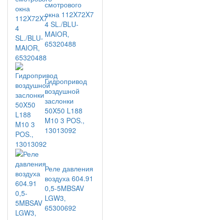
смотрового
окна 112X72X7
4 SL./BLU-
MAIOR,
65320488
Гидропривод
воздушной
заслонки
50X50 L188
M10 3 POS.,
13013092
Реле давления
воздуха 604.91
0,5-5MBSAV
LGW3,
65300692