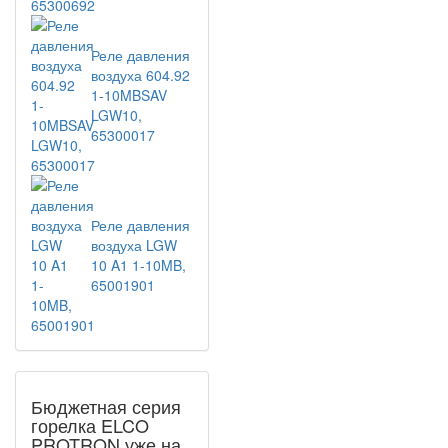
Реле давления
воздуха 604.92
1-10MBSAV
LGW10,
65300017
Реле давления
воздуха LGW
10 A1 1-10MB,
65001901
Бюджетная серия
горелка ELCO
PROTRON уже на