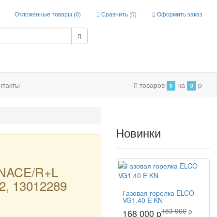
Отложенные товары (
0
)
Сравнить (
0
)
Оформить заказ
нтакты
товаров
на
p
0
0
Новинки
NACE/R+L
, 13012289
Газовая горелка ELCO
VG1.40 E KN
183 960
p
168 000 p