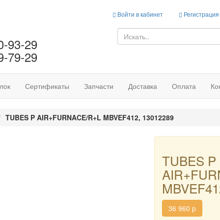
Войти в кабинет
Регистрация
0-93-29
9-79-29
лок
Сертификаты
Запчасти
Доставка
Оплата
Ко
TUBES P AIR+FURNACE/R+L MBVEF412, 13012289
TUBES P
AIR+FUR
MBVEF412
36 960
p