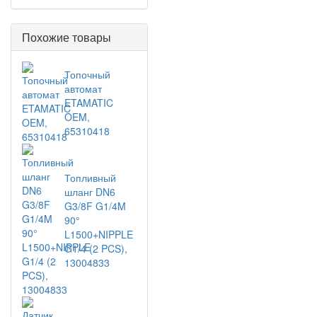
Похожие товары
Топочный
автомат
ETAMATIC
OEM,
65310418
Топливный
шланг DN6
G3/8F G1/4M
90°
L1500+NIPPLE
G1/4 (2 PCS),
13004833