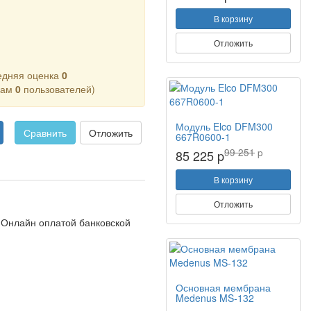
В корзину
Отложить
едняя оценка
0
кам
0
пользователей)
Модуль Elco DFM300
Сравнить
Отложить
667R0600-1
99 251
p
85 225 p
В корзину
Отложить
Онлайн оплатой банковской
Основная мембрана
Medenus MS-132