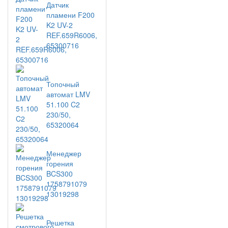
Датчик
пламени F200
K2 UV-2
REF.659R6006,
65300716
Топочный
автомат LMV
51.100 C2
230/50,
65320064
Менеджер
горения
BCS300
1758791079
13019298
Решетка