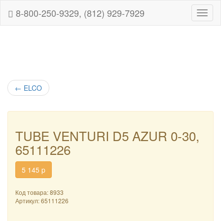
8-800-250-9329, (812) 929-7929
Навиг
←
ELCO
TUBE VENTURI D5 AZUR 0-30,
65111226
5 145
p
Код товара: 8933
Артикул:
65111226