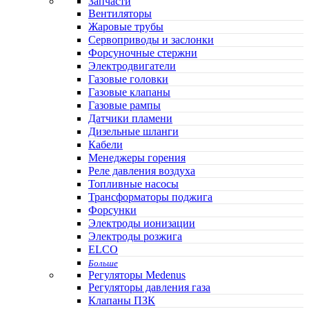
Запчасти
Вентиляторы
Жаровые трубы
Сервоприводы и заслонки
Форсуночные стержни
Электродвигатели
Газовые головки
Газовые клапаны
Газовые рампы
Датчики пламени
Дизельные шланги
Кабели
Менеджеры горения
Реле давления воздуха
Топливные насосы
Трансформаторы поджига
Форсунки
Электроды ионизации
Электроды розжига
ELCO
Больше
Регуляторы Medenus
Регуляторы давления газа
Клапаны ПЗК