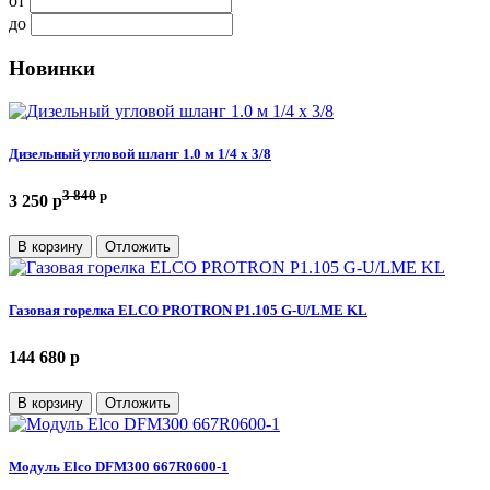
от
до
Новинки
Дизельный угловой шланг 1.0 м 1/4 х 3/8
3 840
p
3 250 p
В корзину
Отложить
Газовая горелка ELCO PROTRON P1.105 G-U/LME KL
144 680 p
В корзину
Отложить
Модуль Elco DFM300 667R0600-1