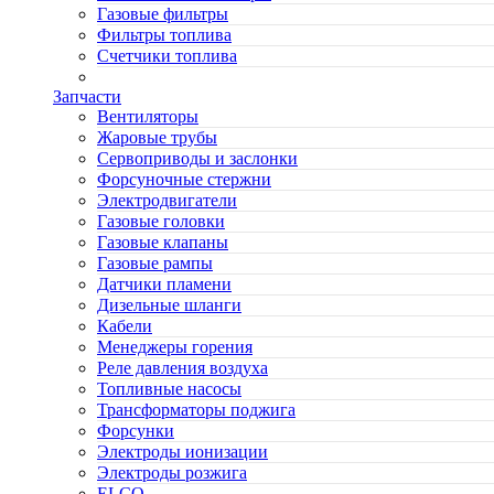
Газовые фильтры
Фильтры топлива
Счетчики топлива
Запчасти
Вентиляторы
Жаровые трубы
Сервоприводы и заслонки
Форсуночные стержни
Электродвигатели
Газовые головки
Газовые клапаны
Газовые рампы
Датчики пламени
Дизельные шланги
Кабели
Менеджеры горения
Реле давления воздуха
Топливные насосы
Трансформаторы поджига
Форсунки
Электроды ионизации
Электроды розжига
ELCO