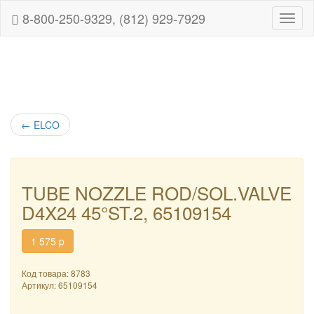
8-800-250-9329, (812) 929-7929
Навиг
←
ELCO
TUBE NOZZLE ROD/SOL.VALVE
D4X24 45°ST.2, 65109154
1 575
p
Код товара: 8783
Артикул:
65109154