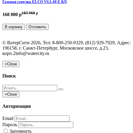
Газовая горелка ELCO VG1.40 E KN
183 960
p
168 000 p
В корзину
Отложить
©
ВатерСити
2026, Тел:
8-800-250-9329, (812) 929-7929
,
Адрес:
196158, г. Санкт-Петербург, Московское шоссе, д.23,
корп.2
info@watercity.ru
×
Close
Поиск
×
Close
Авторизация
Email
Пароль
Запомнить