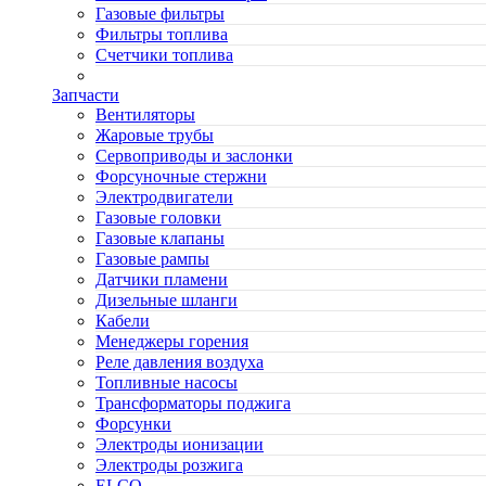
Газовые фильтры
Фильтры топлива
Счетчики топлива
Запчасти
Вентиляторы
Жаровые трубы
Сервоприводы и заслонки
Форсуночные стержни
Электродвигатели
Газовые головки
Газовые клапаны
Газовые рампы
Датчики пламени
Дизельные шланги
Кабели
Менеджеры горения
Реле давления воздуха
Топливные насосы
Трансформаторы поджига
Форсунки
Электроды ионизации
Электроды розжига
ELCO