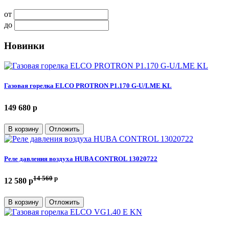
от
до
Новинки
Газовая горелка ELCO PROTRON P1.170 G-U/LME KL
149 680 p
В корзину
Отложить
Реле давления воздуха HUBA CONTROL 13020722
14 560
p
12 580 p
В корзину
Отложить