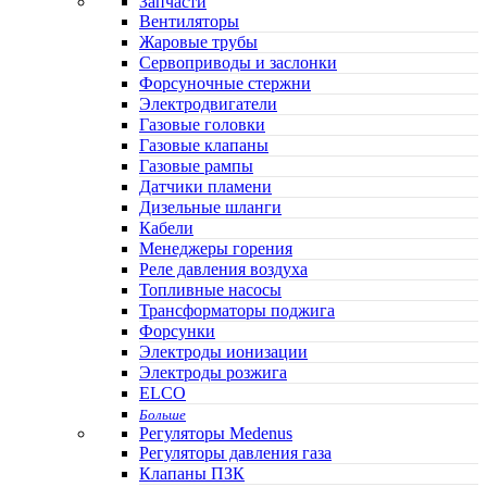
Запчасти
Вентиляторы
Жаровые трубы
Сервоприводы и заслонки
Форсуночные стержни
Электродвигатели
Газовые головки
Газовые клапаны
Газовые рампы
Датчики пламени
Дизельные шланги
Кабели
Менеджеры горения
Реле давления воздуха
Топливные насосы
Трансформаторы поджига
Форсунки
Электроды ионизации
Электроды розжига
ELCO
Больше
Регуляторы Medenus
Регуляторы давления газа
Клапаны ПЗК