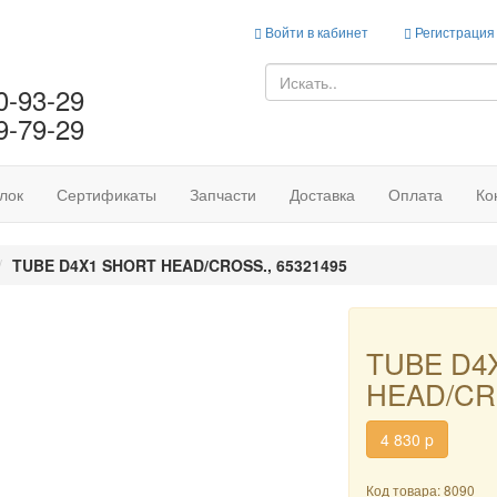
Войти в кабинет
Регистрация
0-93-29
9-79-29
лок
Сертификаты
Запчасти
Доставка
Оплата
Ко
TUBE D4X1 SHORT HEAD/CROSS., 65321495
TUBE D4
HEAD/CRO
4 830
p
Код товара: 8090