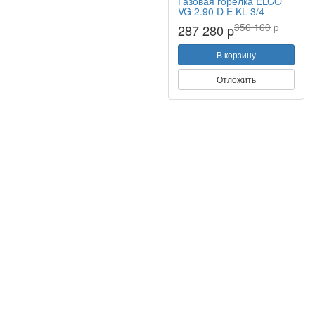
Газовая горелка ELCO
VG 2.90 D E KL 3/4
356 160
p
287 280 p
В корзину
Отложить