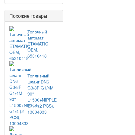
Похожие товары
Топочный
автомат
ETAMATIC
OEM,
65310418
Топливный
шланг DN6
G3/8F G1/4M
90°
L1500+NIPPLE
G1/4 (2 PCS),
13004833