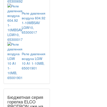
Реле давления
воздуха 604.92
1-10MBSAV
LGW10,
65300017
Реле давления
воздуха LGW
10 A1 1-10MB,
65001901
Бюджетная серия
горелка ELCO
PROTRON уже на