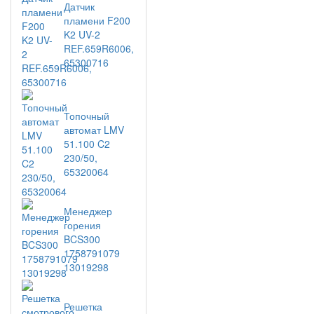
Датчик
пламени F200
K2 UV-2
REF.659R6006,
65300716
Топочный
автомат LMV
51.100 C2
230/50,
65320064
Менеджер
горения
BCS300
1758791079
13019298
Решетка