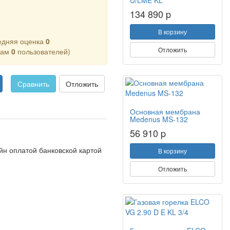
U/LME KL
134 890 p
В корзину
едняя оценка
0
Отложить
кам
0
пользователей)
Сравнить
Отложить
Основная мембрана
Medenus MS-132
56 910 p
н оплатой банковской картой
В корзину
Отложить