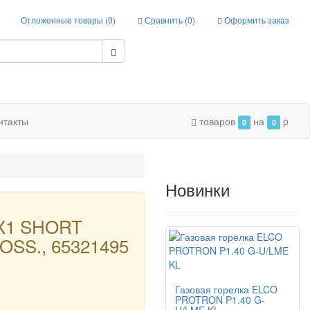
Отложенные товары (
0
)
Сравнить (
0
)
Оформить заказ
нтакты
товаров
на
p
0
0
Новинки
X1 SHORT
SS., 65321495
Газовая горелка ELCO
PROTRON P1.40 G-