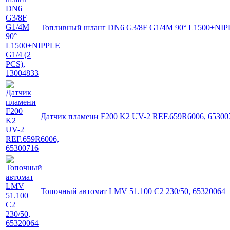
Топливный шланг DN6 G3/8F G1/4M 90° L1500+NIPPL
Датчик пламени F200 K2 UV-2 REF.659R6006, 65300
Топочный автомат LMV 51.100 C2 230/50, 65320064