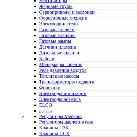
Вентиляторы
Жаровые трубы
Сервоприводы и заслонки
Форсуночные стержни
Электродвигатели
Газовые головки
Газовые клапаны
Газовые рампы
Датчики пламени
Дизельные шланги
Кабели
Менеджеры горения
Реле давления воздуха
Топливные насосы
Трансформаторы поджига
Форсунки
Электроды ионизации
Электроды розжига
ELCO
Больше
Регуляторы Medenus
Регуляторы давления газа
Клапаны ПЗК
Клапаны ПСК