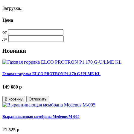
Загрузка...
Цена
от
до
Новинки
Газовая горелка ELCO PROTRON P1.170 G-U/LME KL
149 680 p
В корзину
Отложить
Выравнивающая мембрана Medenus M-005
21 525 p