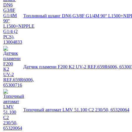
Топливный шланг DN6 G3/8F G1/4M 90° L1500+NIPPL
Датчик пламени F200 K2 UV-2 REF.659R6006, 65300
Топочный автомат LMV 51.100 C2 230/50, 65320064