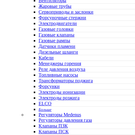
Вентиляторы
Жаровые трубы
Сервоприводы и заслонки
Форсуночные стержни
Электродвигатели
Газовые головки
Газовые клапаны
Газовые рампы
Датчики пламени
Дизельные шланги
Кабели
Менеджеры горения
Реле давления воздуха
Топливные насосы
Трансформаторы поджига
Форсунки
Электроды ионизации
Электроды розжига
ELCO
Больше
Регуляторы Medenus
Регуляторы давления газа
Клапаны ПЗК
Клапаны ПСК