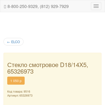
8-800-250-9329, (812) 929-7929
Навиг
←
ELCO
Стекло смотровое D18/14X5,
65326973
1 050
p
Код товара: 9516
Артикул:
65326973