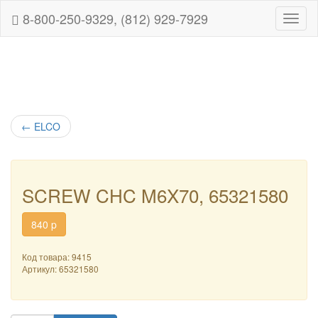
8-800-250-9329, (812) 929-7929
Навиг
←
ELCO
SCREW CHC M6X70, 65321580
840
p
Код товара: 9415
Артикул:
65321580