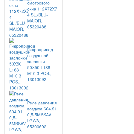
смотрового
окна 112X72X7
4 SL./BLU-
MAIOR,
65320488
Гидропривод
воздушной
заслонки
50X50 L188
M10 3 POS.,
13013092
Реле давления
воздуха 604.91
0,5-5MBSAV
LGW3,
65300692