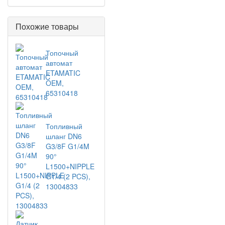
Похожие товары
Топочный
автомат
ETAMATIC
OEM,
65310418
Топливный
шланг DN6
G3/8F G1/4M
90°
L1500+NIPPLE
G1/4 (2 PCS),
13004833