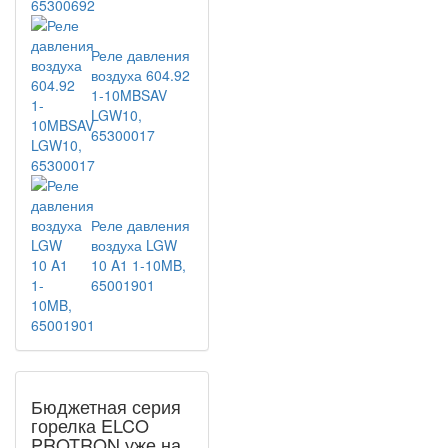
Реле давления
воздуха 604.92
1-10MBSAV
LGW10,
65300017
Реле давления
воздуха LGW
10 A1 1-10MB,
65001901
Бюджетная серия
горелка ELCO
PROTRON уже на