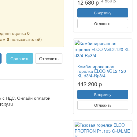
14 560
p
12 580 p
В корзину
Отложить
едняя оценка
0
кам
0
пользователей)
Сравнить
Отложить
Комбинированная
горелка ELCO VGL2.120
KL d3/4-Rp3/4
442 200 p
В корзину
 с НДС, Онлайн оплатой
city.ru
Отложить