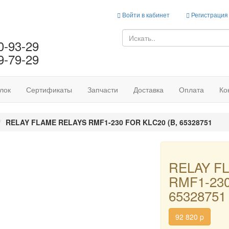
Войти в кабинет
Регистрация
0-93-29
9-79-29
лок
Сертификаты
Запчасти
Доставка
Оплата
Ко
RELAY FLAME RELAYS RMF1-230 FOR KLC20 (B, 65328751
RELAY F
RMF1-230
65328751
92 820
p