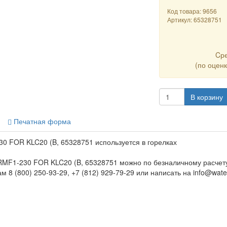
Код товара: 9656
Артикул:
65328751
Cр
(по оцен
В корзину
Печатная форма
 FOR KLC20 (B, 65328751 используется в горелках
MF1-230 FOR KLC20 (B, 65328751 можно по безналичному расчету
 8 (800) 250-93-29, +7 (812) 929-79-29 или написать на info@water