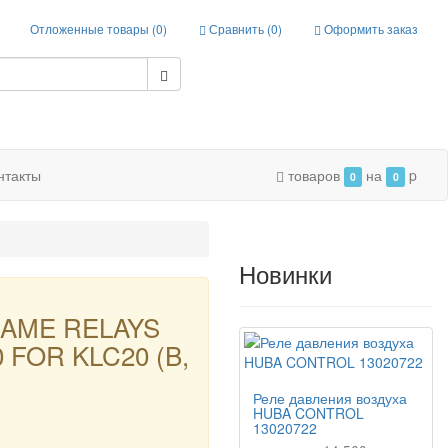
Отложенные товары (
0
)
Сравнить (
0
)
Оформить заказ
нтакты
товаров
на
p
0
0
Новинки
LAME RELAYS
 FOR KLC20 (B,
Реле давления воздуха
HUBA CONTROL
13020722