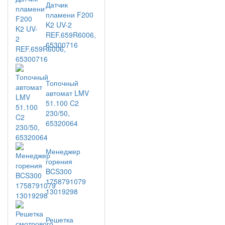
Датчик
пламени F200
K2 UV-2
REF.659R6006,
65300716
Топочный
автомат LMV
51.100 C2
230/50,
65320064
Менеджер
горения
BCS300
1758791079
13019298
Решетка