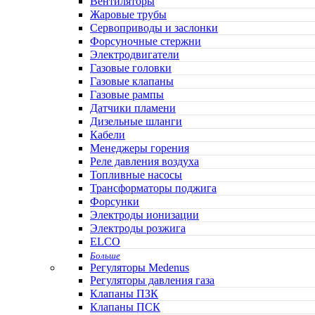
Вентиляторы
Жаровые трубы
Сервоприводы и заслонки
Форсуночные стержни
Электродвигатели
Газовые головки
Газовые клапаны
Газовые рампы
Датчики пламени
Дизельные шланги
Кабели
Менеджеры горения
Реле давления воздуха
Топливные насосы
Трансформаторы поджига
Форсунки
Электроды ионизации
Электроды розжига
ELCO
Больше
Регуляторы Medenus
Регуляторы давления газа
Клапаны ПЗК
Клапаны ПСК