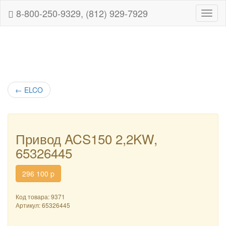
8-800-250-9329, (812) 929-7929
Навиг
←
ELCO
Привод ACS150 2,2KW,
65326445
296 100
p
Код товара: 9371
Артикул:
65326445