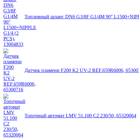
Топливный шланг DN6 G3/8F G1/4M 90° L1500+NIPPL
Датчик пламени F200 K2 UV-2 REF.659R6006, 65300
Топочный автомат LMV 51.100 C2 230/50, 65320064