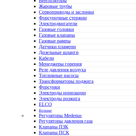
Вентиляторы
Жаровые трубы
Сервоприводы и заслонки
Форсуночные стержни
Электродвигатели
Газовые головки
Газовые клапаны
Газовые рампы
Датчики пламени
Дизельные шланги
Кабели
Менеджеры горения
Реле давления воздуха
Топливные насосы
Трансформаторы поджига
Форсунки
Электроды ионизации
Электроды розжига
ELCO
Больше
Регуляторы Medenus
Регуляторы давления газа
Клапаны ПЗК
Клапаны ПСК