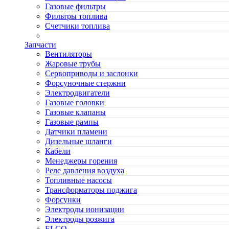
Газовые фильтры
Фильтры топлива
Счетчики топлива
Запчасти
Вентиляторы
Жаровые трубы
Сервоприводы и заслонки
Форсуночные стержни
Электродвигатели
Газовые головки
Газовые клапаны
Газовые рампы
Датчики пламени
Дизельные шланги
Кабели
Менеджеры горения
Реле давления воздуха
Топливные насосы
Трансформаторы поджига
Форсунки
Электроды ионизации
Электроды розжига
ELCO