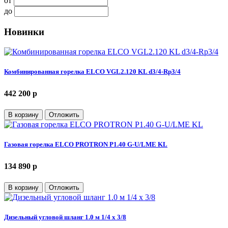
от
до
Новинки
Комбинированная горелка ELCO VGL2.120 KL d3/4-Rp3/4
442 200 p
В корзину
Отложить
Газовая горелка ELCO PROTRON P1.40 G-U/LME KL
134 890 p
В корзину
Отложить
Дизельный угловой шланг 1.0 м 1/4 х 3/8