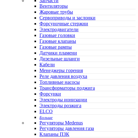
Запчасти
Вентиляторы
Жаровые трубы
Сервоприводы и заслонки
Форсуночные стержни
Электродвигатели
Газовые головки
Газовые клапаны
Газовые рампы
Датчики пламени
Дизельные шланги
Кабели
Менеджеры горения
Реле давления воздуха
Топливные насосы
Трансформаторы поджига
Форсунки
Электроды ионизации
Электроды розжига
ELCO
Больше
Регуляторы Medenus
Регуляторы давления газа
Клапаны ПЗК