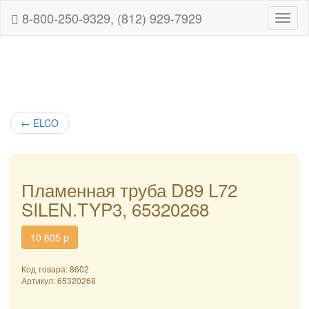
8-800-250-9329, (812) 929-7929
Навиг
←
ELCO
Пламенная труба D89 L72
SILEN.TYP3, 65320268
10 605
p
Код товара: 8602
Артикул:
65320268