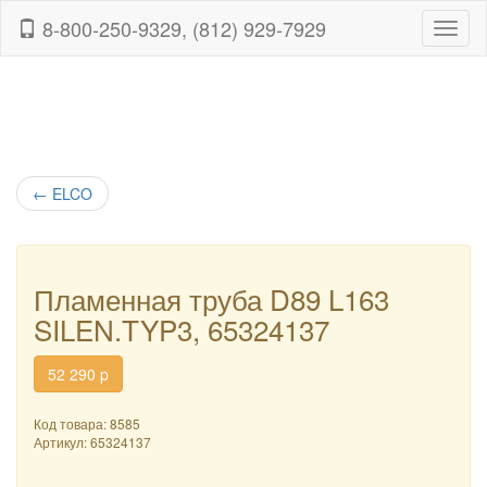
8-800-250-9329, (812) 929-7929
Навиг
←
ELCO
Пламенная труба D89 L163
SILEN.TYP3, 65324137
52 290
p
Код товара: 8585
Артикул:
65324137