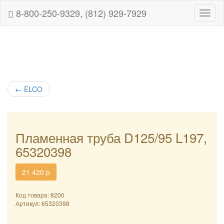
8-800-250-9329, (812) 929-7929
Навиг
←
ELCO
Пламенная труба D125/95 L197,
65320398
21 420
p
Код товара: 8200
Артикул:
65320398