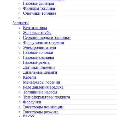
Газовые фильтры
Фильтры топлива
Счетчики топлива
Запчасти
Вентиляторы
Жаровые трубы
Сервоприводы и заслонки
Форсуночные стержни
Электродвигатели
Газовые головки
Газовые клапаны
Газовые рампы
Датчики пламени
Дизельные шланги
Кабели
Менеджеры горения
Реле давления воздуха
Топливные насосы
Трансформаторы поджига
Форсунки
Электроды ионизации
Электроды розжига
ELCO