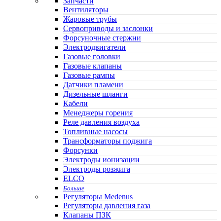
Запчасти
Вентиляторы
Жаровые трубы
Сервоприводы и заслонки
Форсуночные стержни
Электродвигатели
Газовые головки
Газовые клапаны
Газовые рампы
Датчики пламени
Дизельные шланги
Кабели
Менеджеры горения
Реле давления воздуха
Топливные насосы
Трансформаторы поджига
Форсунки
Электроды ионизации
Электроды розжига
ELCO
Больше
Регуляторы Medenus
Регуляторы давления газа
Клапаны ПЗК