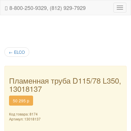
8-800-250-9329, (812) 929-7929
Навиг
←
ELCO
Пламенная труба D115/78 L350,
13018137
50 295
p
Код товара: 8174
Артикул:
13018137