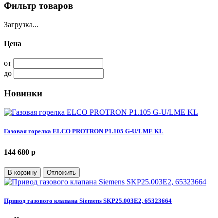
Фильтр товаров
Загрузка...
Цена
от
до
Новинки
Газовая горелка ELCO PROTRON P1.105 G-U/LME KL
144 680 p
В корзину
Отложить
Привод газового клапана Siemens SKP25.003E2, 65323664