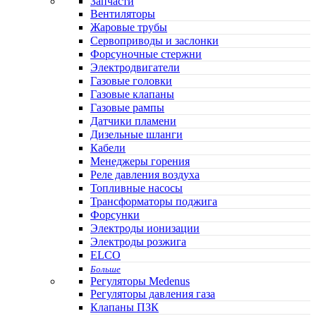
Запчасти
Вентиляторы
Жаровые трубы
Сервоприводы и заслонки
Форсуночные стержни
Электродвигатели
Газовые головки
Газовые клапаны
Газовые рампы
Датчики пламени
Дизельные шланги
Кабели
Менеджеры горения
Реле давления воздуха
Топливные насосы
Трансформаторы поджига
Форсунки
Электроды ионизации
Электроды розжига
ELCO
Больше
Регуляторы Medenus
Регуляторы давления газа
Клапаны ПЗК