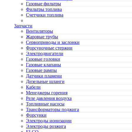
Газовые фильтры
Фильтры топлива
Счетчики топлива
Запчасти
Вентиляторы
Жаровые трубы
Сервоприводы и заслонки
Форсуночные стержни
Электродвигатели
Газовые головки
Газовые клапаны
Газовые рампы
Датчики пламени
Дизельные шланги
Кабели
Менеджеры горения
Реле давления воздуха
Топливные насосы
Трансформаторы поджига
Форсунки
Электроды ионизации
Электроды розжига
ELCO