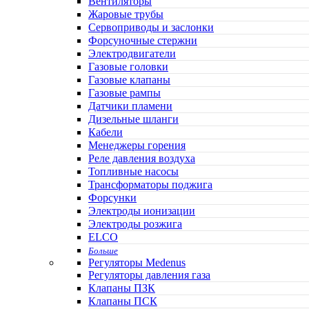
Вентиляторы
Жаровые трубы
Сервоприводы и заслонки
Форсуночные стержни
Электродвигатели
Газовые головки
Газовые клапаны
Газовые рампы
Датчики пламени
Дизельные шланги
Кабели
Менеджеры горения
Реле давления воздуха
Топливные насосы
Трансформаторы поджига
Форсунки
Электроды ионизации
Электроды розжига
ELCO
Больше
Регуляторы Medenus
Регуляторы давления газа
Клапаны ПЗК
Клапаны ПСК