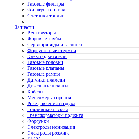
Газовые фильтры
Фильтры топлива
Счетчики топлива
Запчасти
Вентиляторы
Жаровые трубы
Сервоприводы и заслонки
Форсуночные стержни
Электродвигатели
Газовые головки
Газовые клапаны
Газовые рампы
Датчики пламени
Дизельные шланги
Кабели
Менеджеры горения
Реле давления воздуха
Топливные насосы
Трансформаторы поджига
Форсунки
Электроды ионизации
Электроды розжига
ELCO