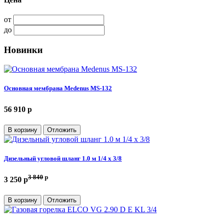
от
до
Новинки
Основная мембрана Medenus MS-132
56 910 p
В корзину
Отложить
Дизельный угловой шланг 1.0 м 1/4 х 3/8
3 840
p
3 250 p
В корзину
Отложить