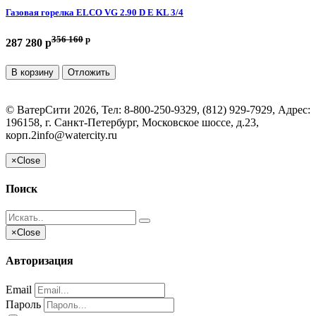
Газовая горелка ELCO VG 2.90 D E KL 3/4
356 160
p
287 280 p
В корзину
Отложить
©
ВатерСити
2026, Тел:
8-800-250-9329, (812) 929-7929
,
Адрес:
196158, г. Санкт-Петербург, Московское шоссе, д.23,
корп.2
info@watercity.ru
×
Close
Поиск
×
Close
Авторизация
Email
Пароль