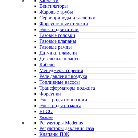
Запчасти
Вентиляторы
Жаровые трубы
Сервоприводы и заслонки
Форсуночные стержни
Электродвигатели
Газовые головки
Газовые клапаны
Газовые рампы
Датчики пламени
Дизельные шланги
Кабели
Менеджеры горения
Реле давления воздуха
Топливные насосы
Трансформаторы поджига
Форсунки
Электроды ионизации
Электроды розжига
ELCO
Больше
Регуляторы Medenus
Регуляторы давления газа
Клапаны ПЗК