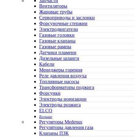
Запчасти
Вентиляторы
Жаровые трубы
Сервоприводы и заслонки
Форсуночные стержни
Электродвигатели
Газовые головки
Газовые клапаны
Газовые рампы
Датчики пламени
Дизельные шланги
Кабели
Менеджеры горения
Реле давления воздуха
Топливные насосы
Трансформаторы поджига
Форсунки
Электроды ионизации
Электроды розжига
ELCO
Больше
Регуляторы Medenus
Регуляторы давления газа
Клапаны ПЗК