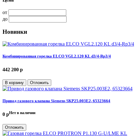
от
до
Новинки
Комбинированная горелка ELCO VGL2.120 KL d3/4-Rp3/4
442 200 p
В корзину
Отложить
Привод газового клапана Siemens SKP25.003E2, 65323664
Нет в наличии
0 p
Отложить