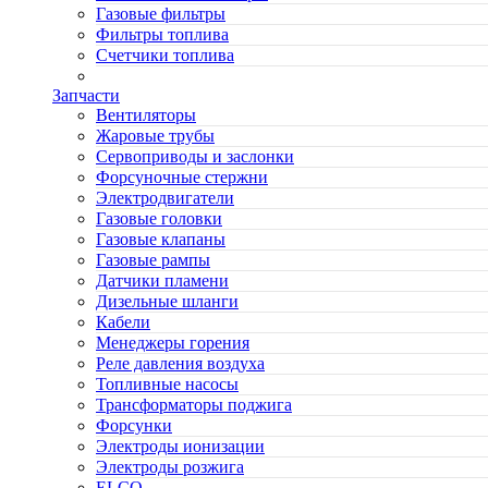
Газовые фильтры
Фильтры топлива
Счетчики топлива
Запчасти
Вентиляторы
Жаровые трубы
Сервоприводы и заслонки
Форсуночные стержни
Электродвигатели
Газовые головки
Газовые клапаны
Газовые рампы
Датчики пламени
Дизельные шланги
Кабели
Менеджеры горения
Реле давления воздуха
Топливные насосы
Трансформаторы поджига
Форсунки
Электроды ионизации
Электроды розжига
ELCO