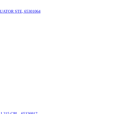
UATOR STE, 65301064
L215 CPL., 65326917