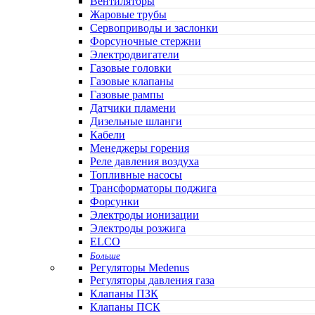
Вентиляторы
Жаровые трубы
Сервоприводы и заслонки
Форсуночные стержни
Электродвигатели
Газовые головки
Газовые клапаны
Газовые рампы
Датчики пламени
Дизельные шланги
Кабели
Менеджеры горения
Реле давления воздуха
Топливные насосы
Трансформаторы поджига
Форсунки
Электроды ионизации
Электроды розжига
ELCO
Больше
Регуляторы Medenus
Регуляторы давления газа
Клапаны ПЗК
Клапаны ПСК