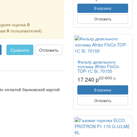
В корзину
Отложить
едняя оценка
0
кам
0
пользователей)
Сравнить
Отложить
Фильтр дизельного
топлива Afriso FloCo-
TOP-1С Si, 70155
22 890
p
17 240 p
н оплатой банковской картой
В корзину
Отложить