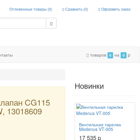
Отложенные товары (
0
)
Сравнить (
0
)
Оформить заказ
нтакты
товаров
на
p
0
0
Новинки
клапан CG115
, 13018609
Вентильная тарелка
Medenus VT-005
17 535 p