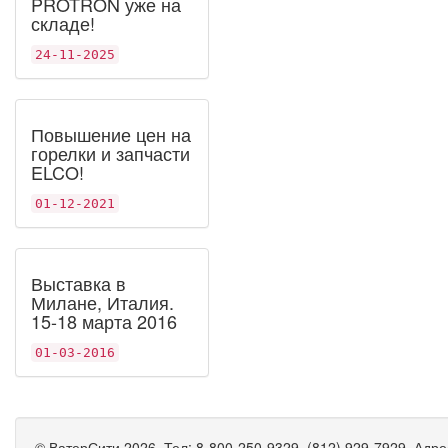
PROTRON уже на
складе!
24-11-2025
Повышение цен на
горелки и запчасти
ELCO!
01-12-2021
Выставка в
Милане, Италия.
15-18 марта 2016
01-03-2016
©
ВатерСити
2026, Тел:
8-800-250-9329, (812) 929-7929
,
Адре