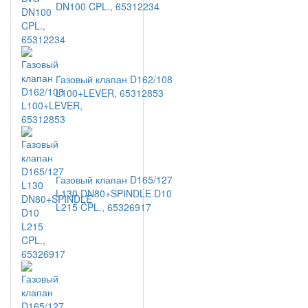
DN100 CPL., 65312234
Газовый клапан D162/108
L100+LEVER, 65312853
Газовый клапан D165/127
L130 DN80+SPINDLE D10
L215 CPL., 65326917