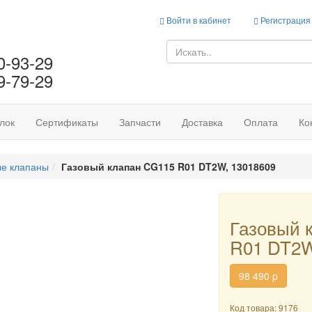
Войти в кабинет
Регистрация
0-93-29
9-79-29
лок
Сертификаты
Запчасти
Доставка
Оплата
Ко
ые клапаны
Газовый клапан CG115 R01 DT2W, 13018609
Газовый 
R01 DT2W
98 490
p
Код товара: 9176