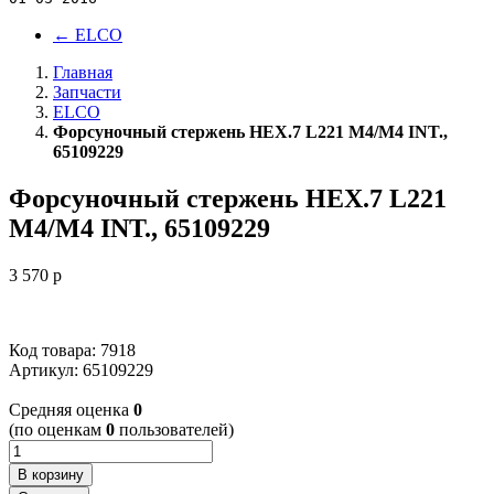
←
ELCO
Главная
Запчасти
ELCO
Форсуночный стержень HEX.7 L221 M4/M4 INT.,
65109229
Форсуночный стержень HEX.7 L221
M4/M4 INT., 65109229
3 570
p
Код товара: 7918
Артикул:
65109229
Cредняя оценка
0
(по оценкам
0
пользователей)
В корзину