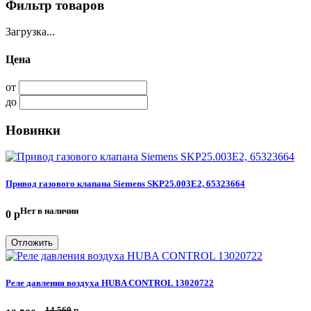
Фильтр товаров
Загрузка...
Цена
от
до
Новинки
Привод газового клапана Siemens SKP25.003E2, 65323664
Нет в наличии
0 p
Отложить
Реле давления воздуха HUBA CONTROL 13020722
14 560
p