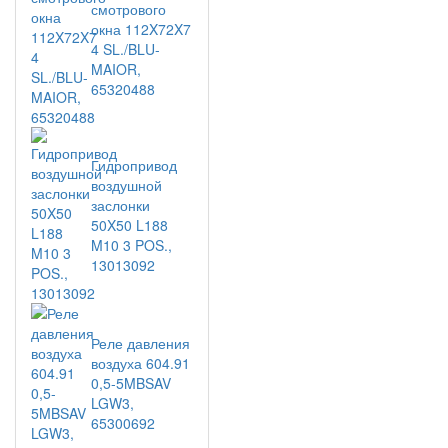
смотрового
окна 112X72X7
4 SL./BLU-
MAIOR,
65320488
Гидропривод
воздушной
заслонки
50X50 L188
M10 3 POS.,
13013092
Реле давления
воздуха 604.91
0,5-5MBSAV
LGW3,
65300692