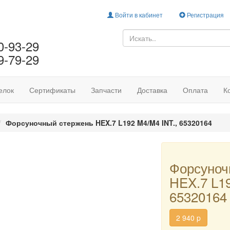
Войти в кабинет
Регистрация
0-93-29
9-79-29
елок
Сертификаты
Запчасти
Доставка
Оплата
К
Форсуночный стержень HEX.7 L192 M4/M4 INT., 65320164
Форсуноч
HEX.7 L19
65320164
2 940
p