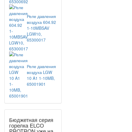
Реле давления
воздуха 604.92
1-10MBSAV
LGW10,
65300017
Реле давления
воздуха LGW
10 A1 1-10MB,
65001901
Бюджетная серия
горелка ELCO
PROTRON уже на