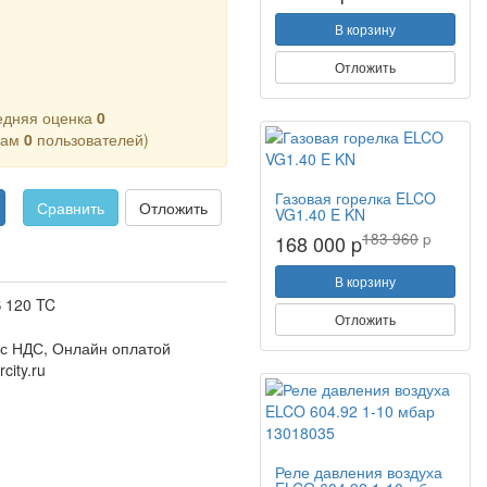
В корзину
Отложить
едняя оценка
0
кам
0
пользователей)
Газовая горелка ELCO
Сравнить
Отложить
VG1.40 E KN
183 960
p
168 000 p
В корзину
 120 TC
Отложить
 с НДС, Онлайн оплатой
city.ru
Реле давления воздуха