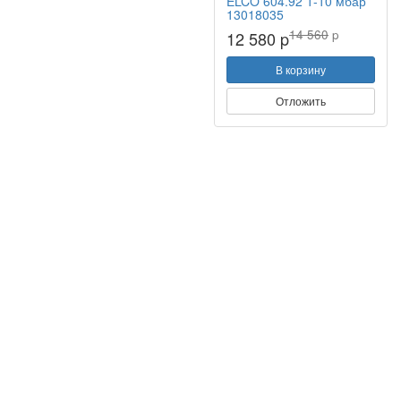
ELCO 604.92 1-10 мбар
13018035
14 560
p
12 580 p
В корзину
Отложить