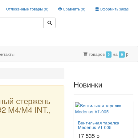
Отложенные товары (
0
)
Сравнить (
0
)
Оформить заказ
онтакты
товаров
на
p
0
0
Новинки
ный стержень
2 M4/M4 INT.,
Вентильная тарелка
Medenus VT-005
17 535 p