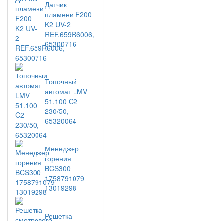
Датчик
пламени F200
K2 UV-2
REF.659R6006,
65300716
Топочный
автомат LMV
51.100 C2
230/50,
65320064
Менеджер
горения
BCS300
1758791079
13019298
Решетка