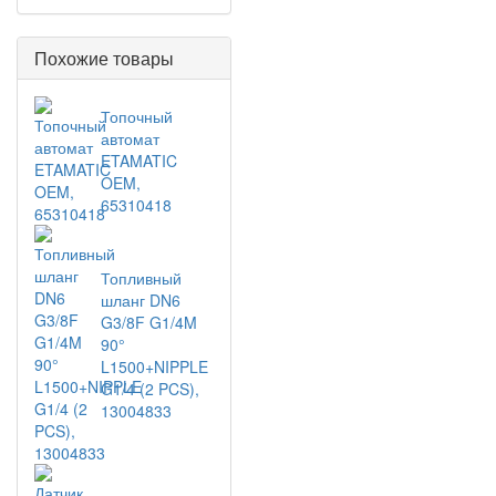
Похожие товары
Топочный
автомат
ETAMATIC
OEM,
65310418
Топливный
шланг DN6
G3/8F G1/4M
90°
L1500+NIPPLE
G1/4 (2 PCS),
13004833