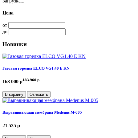
Загрузка...
Цена
от
до
Новинки
Газовая горелка ELCO VG1.40 E KN
183 960
p
168 000 p
В корзину
Отложить
Выравнивающая мембрана Medenus M-005
21 525 p