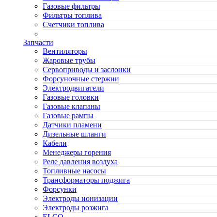
Газовые фильтры
Фильтры топлива
Счетчики топлива
Запчасти
Вентиляторы
Жаровые трубы
Сервоприводы и заслонки
Форсуночные стержни
Электродвигатели
Газовые головки
Газовые клапаны
Газовые рампы
Датчики пламени
Дизельные шланги
Кабели
Менеджеры горения
Реле давления воздуха
Топливные насосы
Трансформаторы поджига
Форсунки
Электроды ионизации
Электроды розжига
ELCO