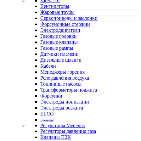
Запчасти
Вентиляторы
Жаровые трубы
Сервоприводы и заслонки
Форсуночные стержни
Электродвигатели
Газовые головки
Газовые клапаны
Газовые рампы
Датчики пламени
Дизельные шланги
Кабели
Менеджеры горения
Реле давления воздуха
Топливные насосы
Трансформаторы поджига
Форсунки
Электроды ионизации
Электроды розжига
ELCO
Больше
Регуляторы Medenus
Регуляторы давления газа
Клапаны ПЗК