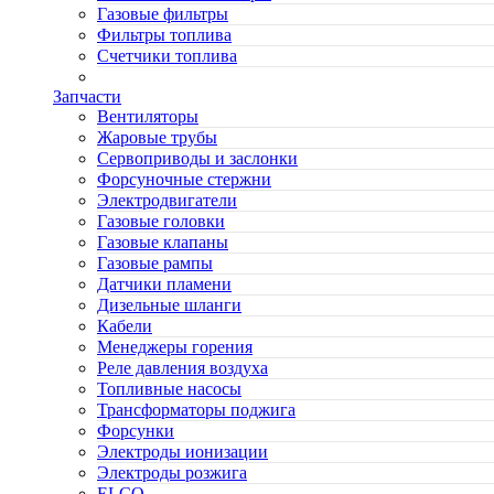
Газовые фильтры
Фильтры топлива
Счетчики топлива
Запчасти
Вентиляторы
Жаровые трубы
Сервоприводы и заслонки
Форсуночные стержни
Электродвигатели
Газовые головки
Газовые клапаны
Газовые рампы
Датчики пламени
Дизельные шланги
Кабели
Менеджеры горения
Реле давления воздуха
Топливные насосы
Трансформаторы поджига
Форсунки
Электроды ионизации
Электроды розжига
ELCO