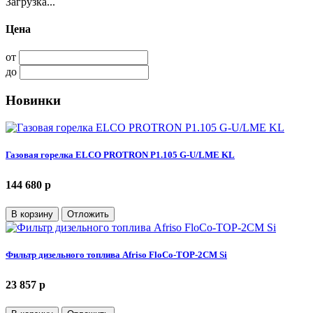
Загрузка...
Цена
от
до
Новинки
Газовая горелка ELCO PROTRON P1.105 G-U/LME KL
144 680 p
В корзину
Отложить
Фильтр дизельного топлива Afriso FloCo-TOP-2СM Si
23 857 p