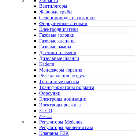
Запчасти
Вентиляторы
Жаровые трубы
Сервоприводы и заслонки
Форсуночные стержни
Электродвигатели
Газовые головки
Газовые клапаны
Газовые рампы
Датчики пламени
Дизельные шланги
Кабели
Менеджеры горения
Реле давления воздуха
Топливные насосы
Трансформаторы поджига
Форсунки
Электроды ионизации
Электроды розжига
ELCO
Больше
Регуляторы Medenus
Регуляторы давления газа
Клапаны ПЗК